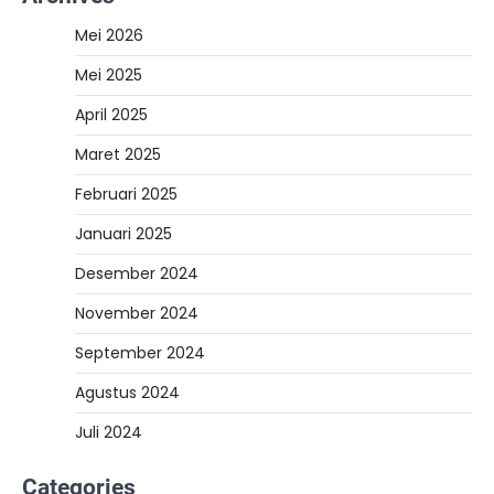
Mei 2026
Mei 2025
April 2025
Maret 2025
Februari 2025
Januari 2025
Desember 2024
November 2024
September 2024
Agustus 2024
Juli 2024
Categories