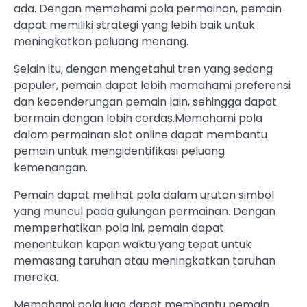
ada. Dengan memahami pola permainan, pemain
dapat memiliki strategi yang lebih baik untuk
meningkatkan peluang menang.
Selain itu, dengan mengetahui tren yang sedang
populer, pemain dapat lebih memahami preferensi
dan kecenderungan pemain lain, sehingga dapat
bermain dengan lebih cerdas.Memahami pola
dalam permainan slot online dapat membantu
pemain untuk mengidentifikasi peluang
kemenangan.
Pemain dapat melihat pola dalam urutan simbol
yang muncul pada gulungan permainan. Dengan
memperhatikan pola ini, pemain dapat
menentukan kapan waktu yang tepat untuk
memasang taruhan atau meningkatkan taruhan
mereka.
Memahami pola juga dapat membantu pemain