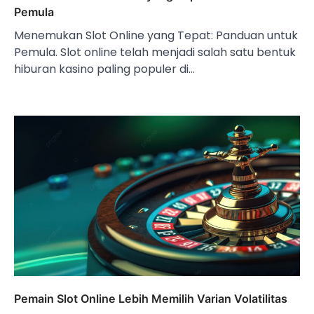
Pemula
Menemukan Slot Online yang Tepat: Panduan untuk
Pemula. Slot online telah menjadi salah satu bentuk
hiburan kasino paling populer di…
Pemain Slot Online Lebih Memilih Varian Volatilitas