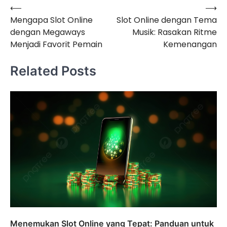
⟵
⟶
Navigasi
Mengapa Slot Online
Slot Online dengan Tema
pos
dengan Megaways
Musik: Rasakan Ritme
Menjadi Favorit Pemain
Kemenangan
Related Posts
Menemukan Slot Online yang Tepat: Panduan untuk