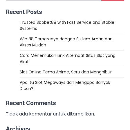
Recent Posts
Trusted Sbobet88 with Fast Service and Stable
Systems
Win 88 Terpercaya dengan Sistem Aman dan
Akses Mudah
Cara Menemukan Link Alternatif Situs Slot yang
Aktif
Slot Online Tema Anime, Seru dan Menghibur
Apa Itu Slot Megaways dan Mengapa Banyak
Dicari?
Recent Comments
Tidak ada komentar untuk ditampilkan.
Archives