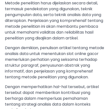
Metode penelitian harus dijelaskan secara detail,
termasuk pendekatan yang digunakan, teknik
pengumpulan data, serta teknik analisis data yang
diterapkan. Penjelasan yang komprehensif tentang
metode penelitian ini akan membantu pembaca
untuk memahami validitas dan reliabilitas hasil
penelitian yang disajikan dalam artikel.
Dengan demikian, penulisan artikel tentang metode
analisis data untuk menentukan slot online gacor
memerlukan perhatian yang seksama terhadap
struktur paragraf, penyusunan abstrak yang
informatif, dan penjelasan yang komprehensif
tentang metode penelitian yang digunakan.
Dengan memperhatikan hal-hal tersebut, artikel
tersebut dapat memberikan kontribusi yang
berharga dalam memperluas pemahaman
tentang strategi analisis data dalam konteks