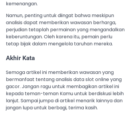
kemenangan.
Namun, penting untuk diingat bahwa meskipun
analisis dapat memberikan wawasan berharga,
perjudian tetaplah permainan yang mengandalkan
keberuntungan. Oleh karena itu, pemain perlu
tetap bijak dalam mengelola taruhan mereka.
Akhir Kata
Semoga artikel ini memberikan wawasan yang
bermanfaat tentang analisis data slot online yang
gacor. Jangan ragu untuk membagikan artikel ini
kepada teman-teman Kamu untuk berdiskusi lebih
lanjut. Sampai jumpa di artikel menarik lainnya dan
jangan lupa untuk berbagi, terima kasih.