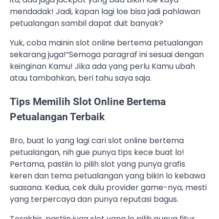
mendadak! Jadi, kapan lagi loe bisa jadi pahlawan
petualangan sambil dapat duit banyak?
Yuk, coba mainin slot online bertema petualangan
sekarang juga!”Semoga paragraf ini sesuai dengan
keinginan Kamu! Jika ada yang perlu Kamu ubah
atau tambahkan, beri tahu saya saja.
Tips Memilih Slot Online Bertema
Petualangan Terbaik
Bro, buat lo yang lagi cari slot online bertema
petualangan, nih gue punya tips kece buat lo!
Pertama, pastiin lo pilih slot yang punya grafis
keren dan tema petualangan yang bikin lo kebawa
suasana. Kedua, cek dulu provider game-nya, mesti
yang terpercaya dan punya reputasi bagus.
Terakhir, pastiin juga slot yang lo pilih punya fitur