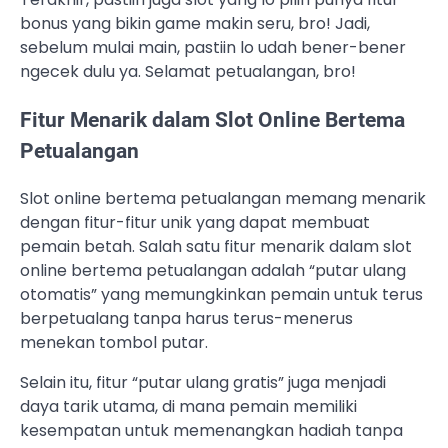
bonus yang bikin game makin seru, bro! Jadi,
sebelum mulai main, pastiin lo udah bener-bener
ngecek dulu ya. Selamat petualangan, bro!
Fitur Menarik dalam Slot Online Bertema
Petualangan
Slot online bertema petualangan memang menarik
dengan fitur-fitur unik yang dapat membuat
pemain betah. Salah satu fitur menarik dalam slot
online bertema petualangan adalah “putar ulang
otomatis” yang memungkinkan pemain untuk terus
berpetualang tanpa harus terus-menerus
menekan tombol putar.
Selain itu, fitur “putar ulang gratis” juga menjadi
daya tarik utama, di mana pemain memiliki
kesempatan untuk memenangkan hadiah tanpa