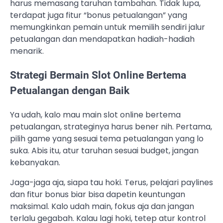
harus memasang taruhan tambahan. Tidak lupa,
terdapat juga fitur “bonus petualangan” yang
memungkinkan pemain untuk memilih sendiri jalur
petualangan dan mendapatkan hadiah-hadiah
menarik.
Strategi Bermain Slot Online Bertema
Petualangan dengan Baik
Ya udah, kalo mau main slot online bertema
petualangan, strateginya harus bener nih. Pertama,
pilih game yang sesuai tema petualangan yang lo
suka. Abis itu, atur taruhan sesuai budget, jangan
kebanyakan.
Jaga-jaga aja, siapa tau hoki. Terus, pelajari paylines
dan fitur bonus biar bisa dapetin keuntungan
maksimal. Kalo udah main, fokus aja dan jangan
terlalu gegabah. Kalau lagi hoki, tetep atur kontrol