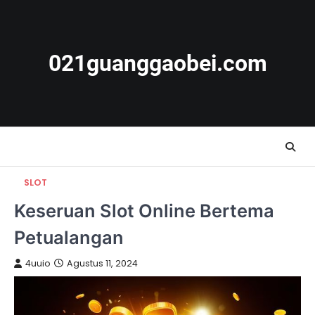
Skip
to
content
021guanggaobei.com
SLOT
Keseruan Slot Online Bertema
Petualangan
4uuio
Agustus 11, 2024