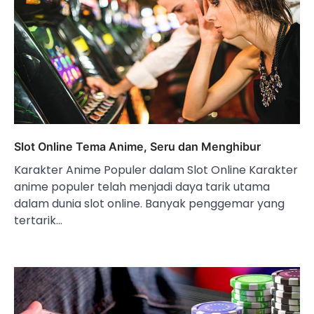
Slot Online Tema Anime, Seru dan Menghibur
Karakter Anime Populer dalam Slot Online Karakter
anime populer telah menjadi daya tarik utama
dalam dunia slot online. Banyak penggemar yang
tertarik…