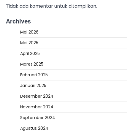
Tidak ada komentar untuk ditampilkan.
Archives
Mei 2026
Mei 2025
April 2025
Maret 2025
Februari 2025
Januari 2025
Desember 2024
November 2024
September 2024
Agustus 2024