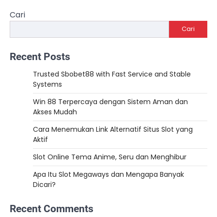
Cari
Cari
Recent Posts
Trusted Sbobet88 with Fast Service and Stable
Systems
Win 88 Terpercaya dengan Sistem Aman dan
Akses Mudah
Cara Menemukan Link Alternatif Situs Slot yang
Aktif
Slot Online Tema Anime, Seru dan Menghibur
Apa Itu Slot Megaways dan Mengapa Banyak
Dicari?
Recent Comments