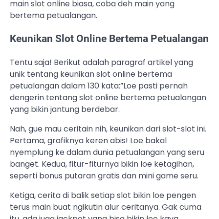
main slot online biasa, coba deh main yang
bertema petualangan.
Keunikan Slot Online Bertema Petualangan
Tentu saja! Berikut adalah paragraf artikel yang
unik tentang keunikan slot online bertema
petualangan dalam 130 kata:”Loe pasti pernah
dengerin tentang slot online bertema petualangan
yang bikin jantung berdebar.
Nah, gue mau ceritain nih, keunikan dari slot-slot ini.
Pertama, grafiknya keren abis! Loe bakal
nyemplung ke dalam dunia petualangan yang seru
banget. Kedua, fitur-fiturnya bikin loe ketagihan,
seperti bonus putaran gratis dan mini game seru.
Ketiga, cerita di balik setiap slot bikin loe pengen
terus main buat ngikutin alur ceritanya. Gak cuma
itu, ada juga jackpot yang bisa bikin loe kaya