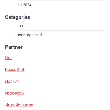
Juli 2024
Categories
SLOT
Uncategorized
Partner
Slot
Nexus Slot
slot777
sbobet88
Situs Slot Dana