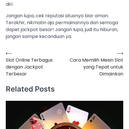
diri.
Jangan lupa, cek reputasi situsnya biar aman.
Terakhir, nikmatin aja permainannya dan semoga
dapet jackpot besar! Jangan lupa, judi itu hiburan,
jangan sampe kecanduan ya.
⟵
⟶
Navigasi
Slot Online Terbagus
Cara Memilih Mesin Slot
pos
dengan Jackpot
yang Tepat untuk
Terbesar
Dimainkan
Related Posts