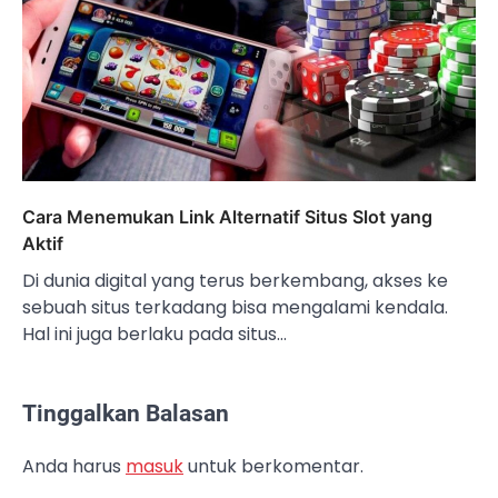
Cara Menemukan Link Alternatif Situs Slot yang
Aktif
Di dunia digital yang terus berkembang, akses ke
sebuah situs terkadang bisa mengalami kendala.
Hal ini juga berlaku pada situs…
Tinggalkan Balasan
Anda harus
masuk
untuk berkomentar.