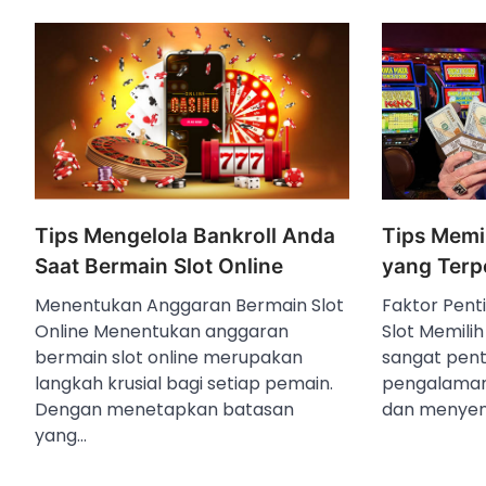
Tips Memil
Tips Mengelola Bankroll Anda
yang Terp
Saat Bermain Slot Online
Faktor Pent
Menentukan Anggaran Bermain Slot
Slot Memilih
Online Menentukan anggaran
sangat pen
bermain slot online merupakan
pengalaman
langkah krusial bagi setiap pemain.
dan menyen
Dengan menetapkan batasan
yang…