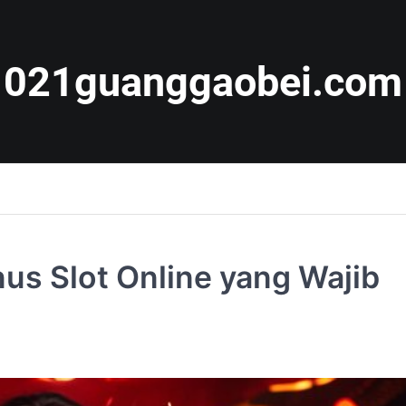
021guanggaobei.com
us Slot Online yang Wajib