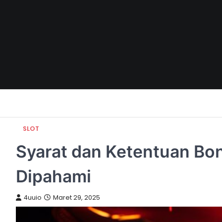
Skip
to
content
SLOT
Syarat dan Ketentuan Bon
Dipahami
4uuio
Maret 29, 2025