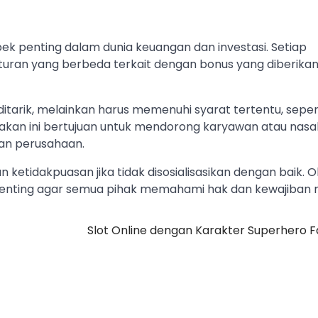
k penting dalam dunia keuangan dan investasi. Setiap
ran yang berbeda terkait dengan bonus yang diberika
ditarik, melainkan harus memenuhi syarat tertentu, sepe
ijakan ini bertujuan untuk mendorong karyawan atau nas
uan perusahaan.
ketidakpuasan jika tidak disosialisasikan dengan baik. O
t penting agar semua pihak memahami hak dan kewajiban
Slot Online dengan Karakter Superhero F