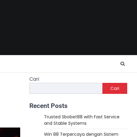
Cari
Cari
Recent Posts
Trusted Sbobet88 with Fast Service
and Stable Systems
Win 88 Terpercaya dengan Sistem