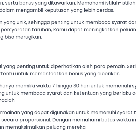
erta bonus yang ditawarkan. Memahami istilah-istilah 
u dalam mengambil keputusan yang lebih cerdas.
akan yang unik, sehingga penting untuk membaca syarat da
 persyaratan taruhan, Kamu dapat meningkatkan pelua
 bisa merugikan.
l yang penting untuk diperhatikan oleh para pemain. Set
rtentu untuk memanfaatkan bonus yang diberikan.
hanya memiliki waktu 7 hingga 30 hari untuk memenuhi s
ing untuk membaca syarat dan ketentuan yang berlaku a
adiah.
permainan yang dapat digunakan untuk memenuhi syarat 
g secara proporsional. Dengan memahami batas waktu ini
an memaksimalkan peluang mereka.