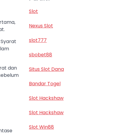
Slot
rtama,
Nexus Slot
t.
slot777
 Syarat
alam
sbobet88
rat dan
Situs Slot Dana
 sebelum
Bandar Togel
Slot Hackshaw
Slot Hackshaw
Slot Win88
ntase